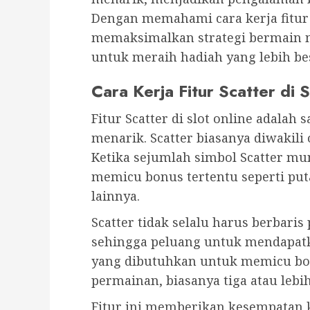
Dengan memahami cara kerja fitur 
memaksimalkan strategi bermain 
untuk meraih hadiah yang lebih be
Cara Kerja Fitur Scatter di S
Fitur Scatter di slot online adalah
menarik. Scatter biasanya diwakil
Ketika sejumlah simbol Scatter mu
memicu bonus tertentu seperti put
lainnya.
Scatter tidak selalu harus berbaris
sehingga peluang untuk mendapatka
yang dibutuhkan untuk memicu bon
permainan, biasanya tiga atau lebih
Fitur ini memberikan kesempata