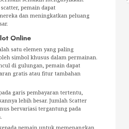
scatter, pemain dapat
mereka dan meningkatkan peluang
sar.
lot Online
 salah satu elemen yang paling
i oleh simbol khusus dalam permainan.
ncul di gulungan, pemain dapat
aran gratis atau fitur tambahan
 pada garis pembayaran tertentu,
nnya lebih besar. Jumlah Scatter
us bervariasi tergantung pada
.
n kepada pemain untuk memenangkan