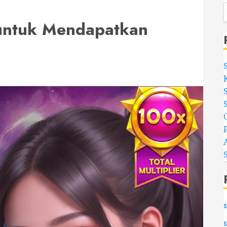
i untuk Mendapatkan
s