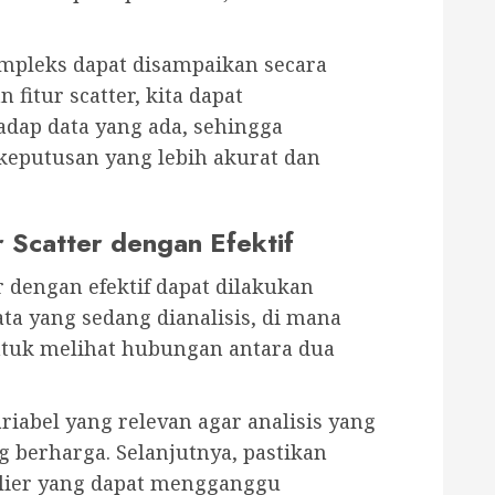
ompleks dapat disampaikan secara
fitur scatter, kita dapat
ap data yang ada, sehingga
keputusan yang lebih akurat dan
 Scatter dengan Efektif
r dengan efektif dapat dilakukan
a yang sedang dianalisis, di mana
ntuk melihat hubungan antara dua
iabel yang relevan agar analisis yang
 berharga. Selanjutnya, pastikan
lier yang dapat mengganggu