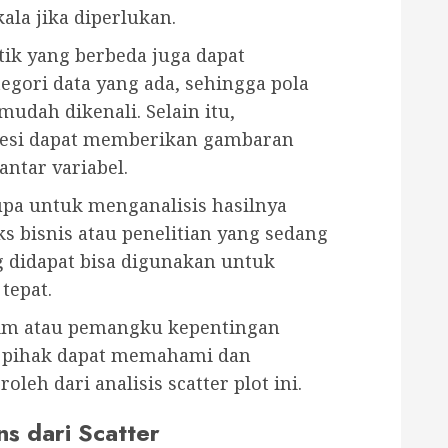
ala jika diperlukan.
ik yang berbeda juga dapat
ori data yang ada, sehingga pola
mudah dikenali. Selain itu,
resi dapat memberikan gambaran
antar variabel.
lupa untuk menganalisis hasilnya
bisnis atau penelitian yang sedang
g didapat bisa digunakan untuk
tepat.
tim atau pemangku kepentingan
a pihak dapat memahami dan
eh dari analisis scatter plot ini.
s dari Scatter