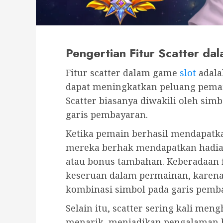
Pengertian Fitur Scatter da
Fitur scatter dalam game
slot
adala
dapat meningkatkan peluang pema
Scatter biasanya diwakili oleh simb
garis pembayaran.
Ketika pemain berhasil mendapatkan
mereka berhak mendapatkan hadiah 
atau bonus tambahan. Keberadaan f
keseruan dalam permainan, karen
kombinasi simbol pada garis pemb
Selain itu, scatter sering kali men
menarik, menjadikan pengalaman 