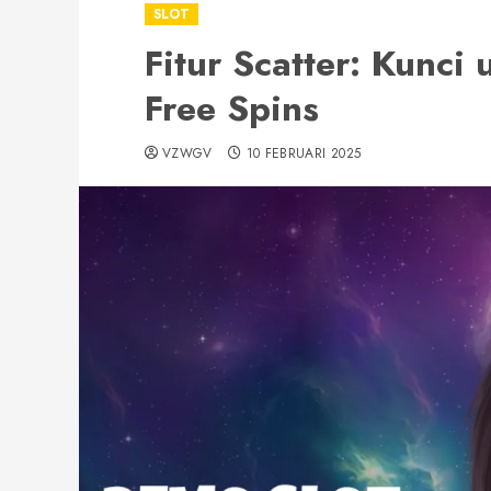
SLOT
Fitur Scatter: Kunc
Free Spins
VZWGV
10 FEBRUARI 2025