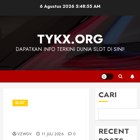
Skip
6 Agustus 2026
5:48:56 AM
to
content
TYKX.ORG
DAPATKAN INFO TERKINI DUNIA SLOT DI SINI!
CARI
SLOT
Slot Maxwin Hari Ini dengan
Update Game Lengkap
RECENT
VZWGV
11 JULI 2026
0