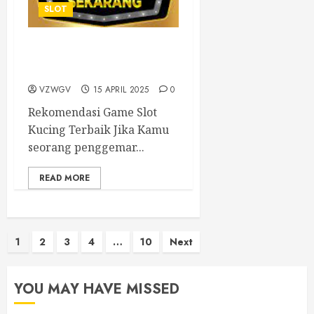
SLOT
Slot Online Bertema Kucing
yang Lucu
VZWGV
15 APRIL 2025
0
Rekomendasi Game Slot
Kucing Terbaik Jika Kamu
seorang penggemar...
READ MORE
Paginasi
1
2
3
4
…
10
Next
pos
YOU MAY HAVE MISSED