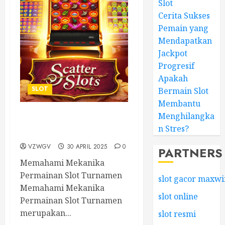
Slot
Cerita Sukses
Pemain yang
Mendapatkan
Jackpot
Progresif
Apakah
SLOT
Bermain Slot
Membantu
Menghilangka
Strategi Meningkatkan
n Stres?
Peringkat di Turnamen Slot
VZWGV
30 APRIL 2025
0
PARTNERS
Memahami Mekanika
Permainan Slot Turnamen
slot gacor maxw
Memahami Mekanika
slot online
Permainan Slot Turnamen
merupakan...
slot resmi