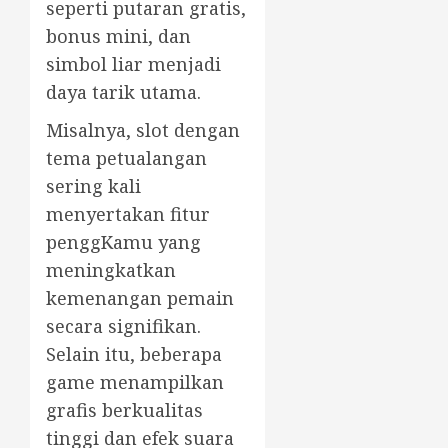
seperti putaran gratis,
bonus mini, dan
simbol liar menjadi
daya tarik utama.
Misalnya, slot dengan
tema petualangan
sering kali
menyertakan fitur
penggKamu yang
meningkatkan
kemenangan pemain
secara signifikan.
Selain itu, beberapa
game menampilkan
grafis berkualitas
tinggi dan efek suara