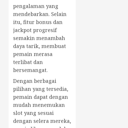
pengalaman yang
mendebarkan. Selain
itu, fitur bonus dan
jackpot progresif
semakin menambah
daya tarik, membuat
pemain merasa
terlibat dan
bersemangat.
Dengan berbagai
pilihan yang tersedia,
pemain dapat dengan
mudah menemukan
slot yang sesuai
dengan selera mereka,