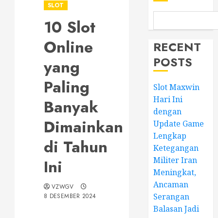
SLOT
10 Slot
Online
RECENT
POSTS
yang
Paling
Slot Maxwin
Hari Ini
Banyak
dengan
Dimainkan
Update Game
Lengkap
di Tahun
Ketegangan
Militer Iran
Ini
Meningkat,
Ancaman
VZWGV
Serangan
8 DESEMBER 2024
Balasan Jadi