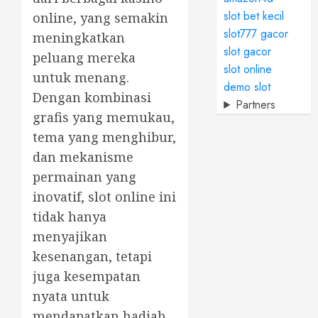
slot bet kecil
online, yang semakin
slot777 gacor
meningkatkan
slot gacor
peluang mereka
slot online
untuk menang.
demo slot
Dengan kombinasi
Partners
grafis yang memukau,
tema yang menghibur,
dan mekanisme
permainan yang
inovatif, slot online ini
tidak hanya
menyajikan
kesenangan, tetapi
juga kesempatan
nyata untuk
mendapatkan hadiah