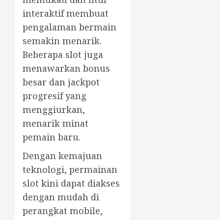
interaktif membuat
pengalaman bermain
semakin menarik.
Beberapa slot juga
menawarkan bonus
besar dan jackpot
progresif yang
menggiurkan,
menarik minat
pemain baru.
Dengan kemajuan
teknologi, permainan
slot kini dapat diakses
dengan mudah di
perangkat mobile,