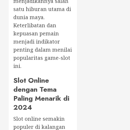
menjadikannya salah
satu hiburan utama di
dunia maya.
Keterlibatan dan
kepuasan pemain
menjadi indikator
penting dalam menilai
popularitas game-slot
ini.
Slot Online
dengan Tema
Paling Menarik di
2024
Slot online semakin
populer di kalangan